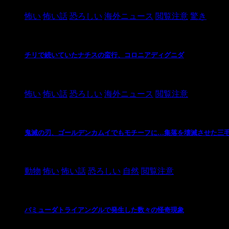
怖い
怖い話
恐ろしい
海外ニュース
閲覧注意
驚き
チリで続いていたナチスの蛮行、コロニアディグニダ
2021/3/3
怖い
怖い話
恐ろしい
海外ニュース
閲覧注意
鬼滅の刃、ゴールデンカムイでもモチーフに…集落を壊滅させた三
2021/3/3
動物
怖い
怖い話
恐ろしい
自然
閲覧注意
バミューダトライアングルで発生した数々の怪奇現象