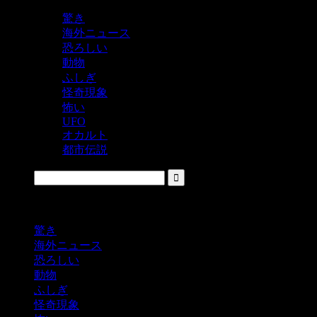
驚き
海外ニュース
恐ろしい
動物
ふしぎ
怪奇現象
怖い
UFO
オカルト
都市伝説
鬼レベルの怖い！をシェアするニュースサイト
驚き
海外ニュース
恐ろしい
動物
ふしぎ
怪奇現象