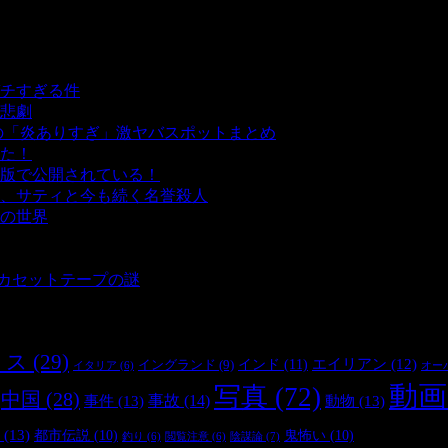
チすぎる件
- 5,432 ビュー
悲劇
- 5,382 ビュー
の「炎ありすぎ」激ヤバスポットまとめ
- 5,001 ビュー
た！
- 4,137 ビュー
版で公開されている！
- 3,447 ビュー
、サティと今も続く名誉殺人
- 3,350 ビュー
の世界
- 3,204 ビュー
 3,180 ビュー
 2,897 ビュー
とカセットテープの謎
- 2,881 ビュー
リス
(29)
インド
(11)
エイリアン
(12)
イングランド
(9)
オー
イタリア
(6)
動画
写真
(72)
中国
(28)
事件
(13)
事故
(14)
動物
(13)
(13)
都市伝説
(10)
鬼怖い
(10)
陰謀論
(7)
釣り
(6)
閲覧注意
(6)