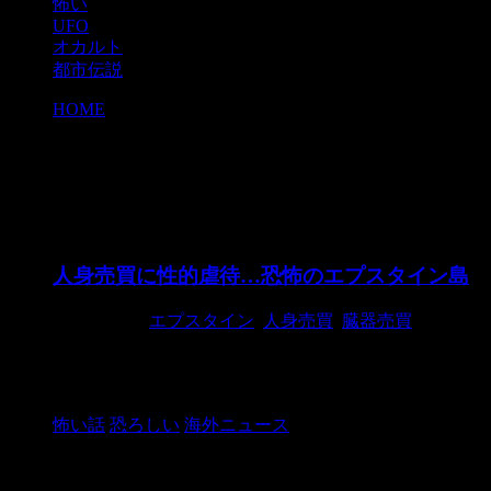
怖い
UFO
オカルト
都市伝説
HOME
>
エプスタイン
エプスタイン
人身売買に性的虐待…恐怖のエプスタイン島
2020/12/20
エプスタイン
,
人身売買
,
臓器売買
出典：ローリングストーン 日本メディアではあまり扱
ネットフリックス アメリカの大富豪、 ...
怖い話
恐ろしい
海外ニュース
検索