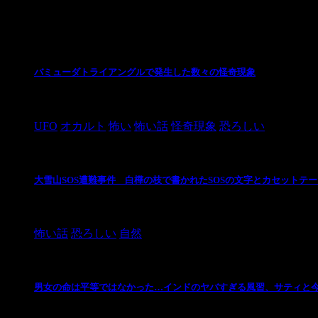
最新の投稿
バミューダトライアングルで発生した数々の怪奇現象
2024/10/28
UFO
オカルト
怖い
怖い話
怪奇現象
恐ろしい
大雪山SOS遭難事件 白樺の枝で書かれたSOSの文字とカセットテ
2024/10/20
怖い話
恐ろしい
自然
男女の命は平等ではなかった…インドのヤバすぎる風習、サティと
2021/3/26