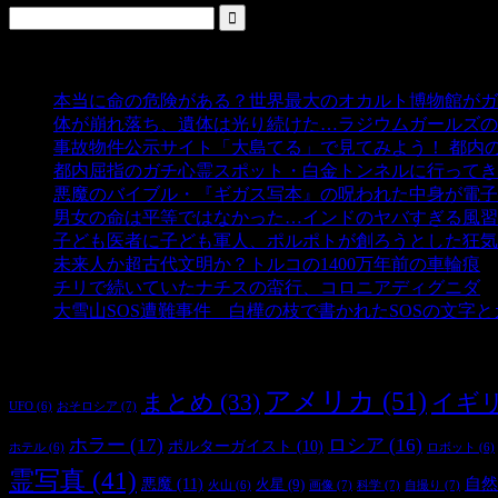
人気の投稿
本当に命の危険がある？世界最大のオカルト博物館がガ
体が崩れ落ち、遺体は光り続けた…ラジウムガールズの
事故物件公示サイト「大島てる」で見てみよう！ 都内
都内屈指のガチ心霊スポット・白金トンネルに行ってき
悪魔のバイブル・『ギガス写本』の呪われた中身が電子
男女の命は平等ではなかった…インドのヤバすぎる風習
子ども医者に子ども軍人、ポルポトが創ろうとした狂気
未来人か超古代文明か？トルコの1400万年前の車輪痕
-
チリで続いていたナチスの蛮行、コロニアディグニダ
-
大雪山SOS遭難事件 白樺の枝で書かれたSOSの文字
タグ
アメリカ
(51)
まとめ
(33)
イギ
おそロシア
(7)
UFO
(6)
ホラー
(17)
ロシア
(16)
ポルターガイスト
(10)
ホテル
(6)
ロボット
(6)
霊写真
(41)
自然
悪魔
(11)
火星
(9)
画像
(7)
科学
(7)
自撮り
(7)
火山
(6)