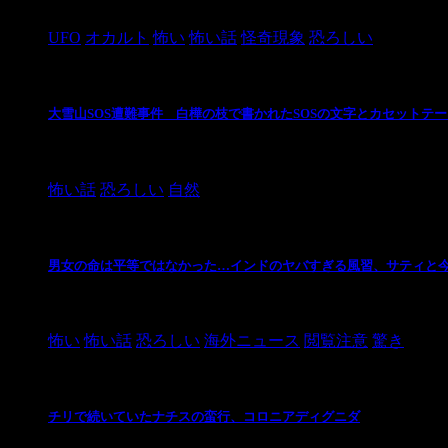
2024/10/28
UFO
オカルト
怖い
怖い話
怪奇現象
恐ろしい
大雪山SOS遭難事件 白樺の枝で書かれたSOSの文字とカセットテ
2024/10/20
怖い話
恐ろしい
自然
男女の命は平等ではなかった…インドのヤバすぎる風習、サティと
2021/3/26
怖い
怖い話
恐ろしい
海外ニュース
閲覧注意
驚き
チリで続いていたナチスの蛮行、コロニアディグニダ